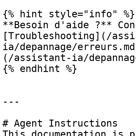
{% hint style="info" %}

**Besoin d'aide ?** Con
[Troubleshooting](/assi
ia/depannage/erreurs.md
(/assistant-ia/depannag
{% endhint %}

---

# Agent Instructions

This documentation is p